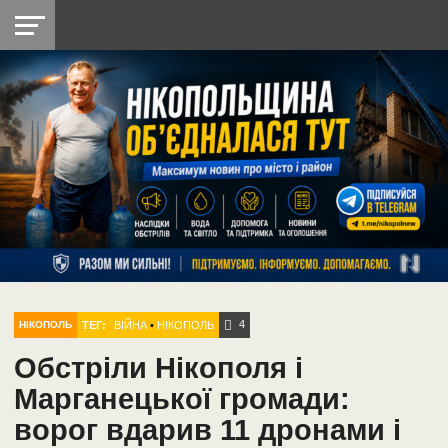
НІКОПОЛЬ
РАДІО
РАЙОН
СІЧЕСЛАВСЬКА
УКРАЇНА
РЕТРО
ЛАЙТ
УКРАЇНА
ДОПОМОГА
НІКОПОЛЬ
4
ТЕГ:
ВІЙНА
•
НІКОПОЛЬ
НІКОПОЛЬ
Обстріли Нікополя і
Марганецької громади:
ворог вдарив 11 дронами і