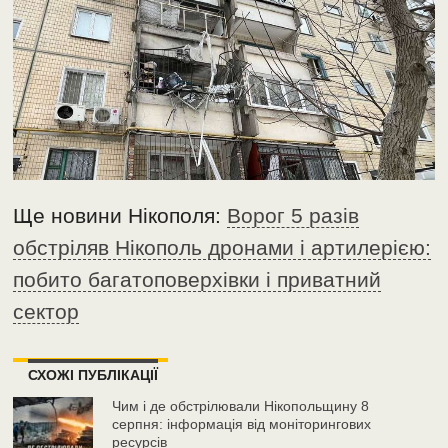
Ще новини Нікополя:
Ворог 5 разів
обстріляв Нікополь дронами і артилерією:
побито багатоповерхівки і приватний
сектор
СХОЖІ ПУБЛІКАЦІЇ
Чим і де обстрілювали Нікопольщину 8
серпня: інформація від моніторингових
ресурсів