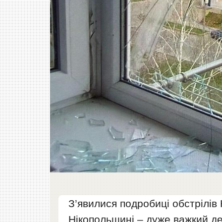
З’явилися подробиці обстрілів Н
Нікопольщині – дуже важкий де