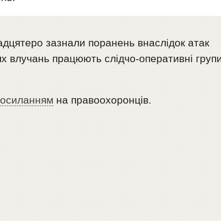
дцятеро зазнали поранень внаслідок атак
ях влучань працюють слідчо-оперативні груп
посиланням
на правоохоронців.