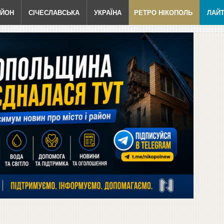
АЙОН
СІЧЕСЛАВСЬКА
УКРАЇНА
РЕТРО НІКОПОЛЬ
ЛАЙ