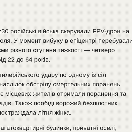
:30 російські війська скерували FPV-дрон на
оля. У момент вибуху в епіцентрі перебувал
вми різного ступеня тяжкості — четверо
ід 22 до 64 років.
илерійського удару по одному із сіл
Внаслідок обстрілу смертельних поранень
оє місцевих жителів отримали поранення та
дів. Також пообіді ворожий безпілотник
постраждала літня жінка.
агатоквартирні будинки, приватні оселі,