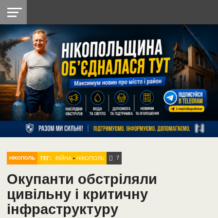
НІКОПОЛЬ
РАДІО
РАЙОН
СІЧЕСЛАВСЬКА
УКРАЇНА
РЕТРО
ЛАЙТ
УКРАЇНА
ДОПОМОГА
НІКОПОЛЬ
7
ТЕГ:
ВІЙНА
•
НІКОПОЛЬ
НІКОПОЛЬ
Окупанти обстріляли
цивільну і критичну
інфраструктуру