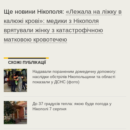
Ще новини Нікополя:
«Лежала на ліжку в
калюжі крові»: медики з Нікополя
врятували жінку з катастрофічною
матковою кровотечею
СХОЖІ ПУБЛІКАЦІЇ
Надавали пораненим домедичну допомогу:
наслідки обстрілів Нікопольщини та області
показали у ДСНС (фото)
До 37 градусів тепла: якою буде погода у
Нікополі 7 серпня