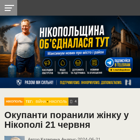
НІКОПОЛЬ
РАДІО
РАЙОН
СІЧЕСЛАВСЬКА
УКРАЇНА
РЕТРО
ЛАЙТ
УКРАЇНА
ДОПОМОГА
НІКОПОЛЬ
4
ТЕГ:
ВІЙНА
•
НІКОПОЛЬ
НІКОПОЛЬ
Окупанти поранили жінку у
Нікополі 21 червня
Автор
Катерина Андрус
-
2024-06-21