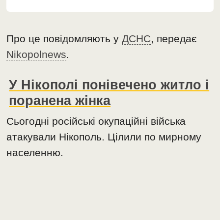
Про це повідомляють у
ДСНС
, передає
Nikopolnews
.
У Нікополі понівечено житло і
поранена жінка
Сьогодні російські окупаційні війська
атакували Нікополь. Цілили по мирному
населенню.