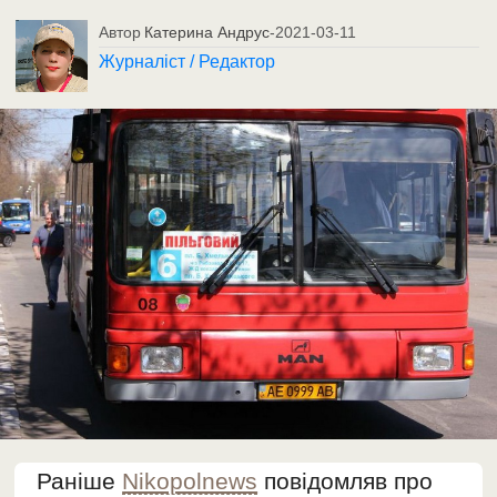
Автор
Катерина Андрус
-
2021-03-11
Журналіст / Редактор
Раніше
Nikopolnews
повідомляв про