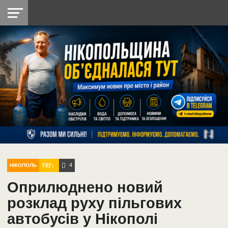
НІКОПОЛЬ
РАДІО
РАЙОН
СІЧЕСЛАВСЬКА
УКРАЇНА
РЕТРО
ЛАЙТ
УКРАЇНА
ДОПОМОГА
НІКОПОЛЬ
4
ТЕГ:
НІКОПОЛЬ
Оприлюднено новий
розклад руху пільгових
автобусів у Нікополі