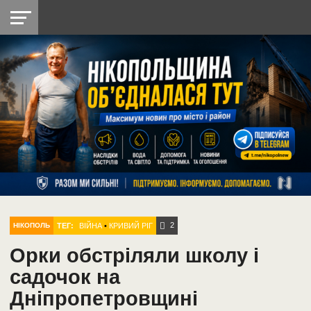
НІКОПОЛЬ
РАДІО
РАЙОН
СІЧЕСЛАВСЬКА
УКРАЇНА
РЕТРО
ЛАЙТ
УКРАЇНА
ДОПОМОГА
НІКОПОЛЬ
2
ТЕГ:
ВІЙНА
•
КРИВИЙ РІГ
НІКОПОЛЬ
Орки обстріляли школу і
садочок на
Дніпропетровщині