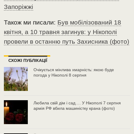
Запоріжжі
Також ми писали:
Був мобілізований 18
квітня, а 10 травня загинув: у Нікополі
провели в останню путь Захисника (фото)
СХОЖІ ПУБЛІКАЦІЇ
Очікується мінлива хмарність: якою буде
погода у Нікополі 8 серпня
Любила свій дім і сад…. У Нікополі 7 серпня
армія РФ вбила машиністку крана (фото)