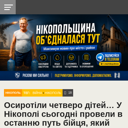
НІКОПОЛЬ
РАДІО
РАЙОН
СІЧЕСЛАВСЬКА
УКРАЇНА
РЕТРО
ЛАЙТ
УКРАЇНА
ДОПОМОГА
НІКОПОЛЬ
18
ТЕГ:
ВІЙНА
•
НІКОПОЛЬ
НІКОПОЛЬ
Осиротіли четверо дітей… У
Нікополі сьогодні провели в
останню путь бійця, який