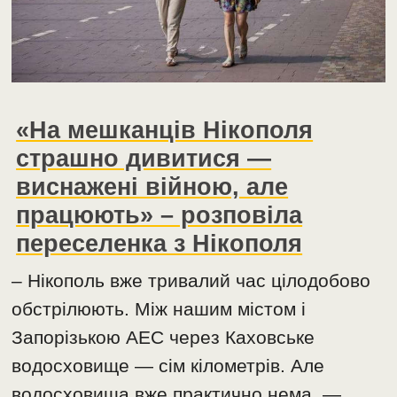
«На мешканців Нікополя
страшно дивитися —
виснажені війною, але
працюють» – розповіла
переселенка з Нікополя
– Нікополь вже тривалий час цілодобово
обстрілюють. Між нашим містом і
Запорізькою АЕС через Каховське
водосховище — сім кілометрів. Але
водосховища вже практично нема, —