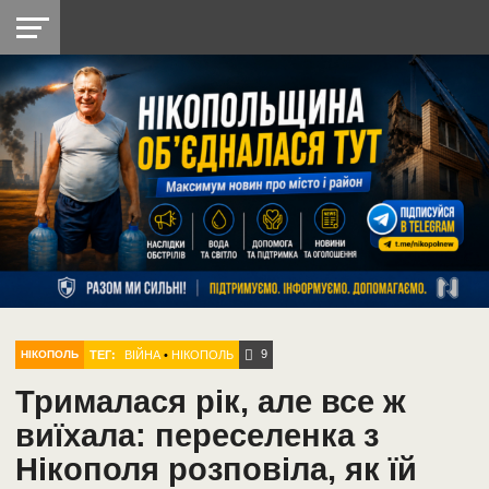
НІКОПОЛЬ
РАДІО
РАЙОН
СІЧЕСЛАВСЬКА
УКРАЇНА
РЕТРО
ЛАЙТ
УКРАЇНА
ДОПОМОГА
НІКОПОЛЬ
9
ТЕГ:
ВІЙНА
•
НІКОПОЛЬ
НІКОПОЛЬ
Трималася рік, але все ж
виїхала: переселенка з
Нікополя розповіла, як їй