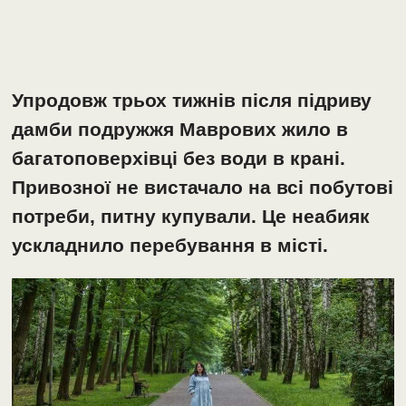
Упродовж трьох тижнів після підриву
дамби подружжя Маврових жило в
багатоповерхівці без води в крані.
Привозної не вистачало на всі побутові
потреби, питну купували. Це неабияк
ускладнило перебування в місті.