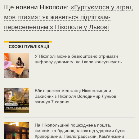
Ще новини Нікополя:
«Гуртуємося у зграї,
мов птахи»: як живеться підліткам-
переселенцям з Нікополя у Львові
СХОЖІ ПУБЛІКАЦІЇ
У Нікополі можна безкоштовно отримати
цифрову допомогу: де і коли консультують
Вбиті росією мешканці Нікопольщини:
Захисник з Нікополя Володимир Луньов
загинув 7 серпня
На Нікопольщині пошкоджена пошта,
гімназія та будинок, також під ударами були
Криворізький, Павлоградський, Камʼянський