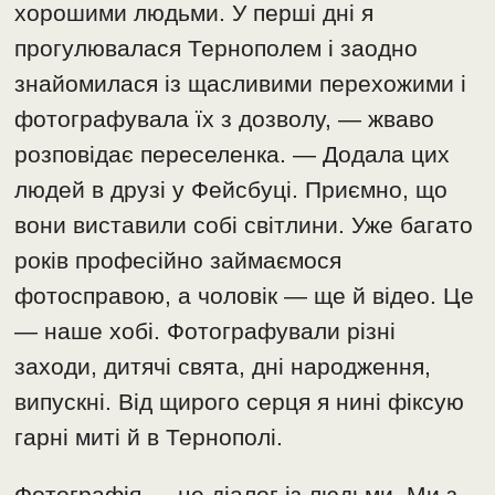
хорошими людьми. У перші дні я
прогулювалася Тернополем і заодно
знайомилася із щасливими перехожими і
фотографувала їх з дозволу, — жваво
розповідає переселенка. — Додала цих
людей в друзі у Фейсбуці. Приємно, що
вони виставили собі світлини. Уже багато
років професійно займаємося
фотосправою, а чоловік — ще й відео. Це
— наше хобі. Фотографували різні
заходи, дитячі свята, дні народження,
випускні. Від щирого серця я нині фіксую
гарні миті й в Тернополі.
Фотографія — це діалог із людьми. Ми з