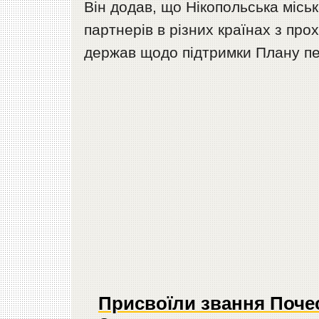
Він додав, що Нікопольська місь
партнерів в різних країнах з про
держав щодо підтримки Плану п
Присвоїли звання Поче