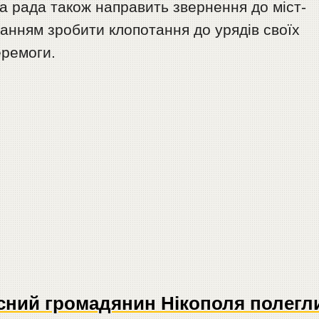
ка рада також направить звернення до міст-
ханням зробити клопотання до урядів своїх
еремоги.
сний громадянин Нікополя полегл