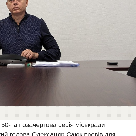
 50-та позачергова сесія міськради
ький голова Олександр Саюк провів для