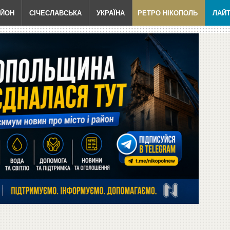
АЙОН
СІЧЕСЛАВСЬКА
УКРАЇНА
РЕТРО НІКОПОЛЬ
ЛАЙ