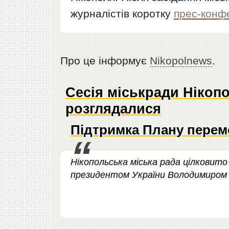
журналістів коротку
прес-конф
Про це інформує
Nikopolnews
.
Сесія міськради Нікопо
розглядалися
Підтримка Плану перем
Нікопольська міська рада цілковит
президентом України Володимиром 