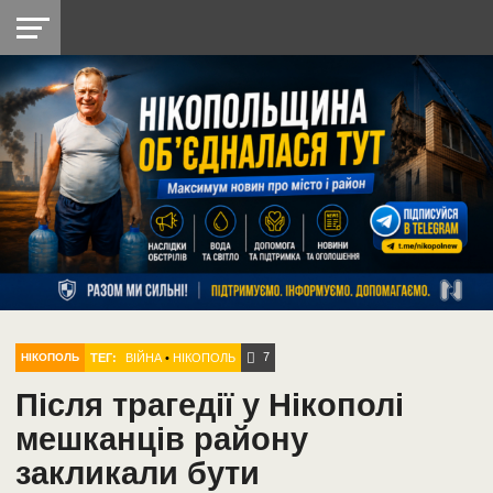
НІКОПОЛЬ
РАДІО
РАЙОН
СІЧЕСЛАВСЬКА
УКРАЇНА
РЕТРО
ЛАЙТ
УКРАЇНА
ДОПОМОГА
НІКОПОЛЬ
7
ТЕГ:
ВІЙНА
•
НІКОПОЛЬ
НІКОПОЛЬ
Після трагедії у Нікополі
мешканців району
закликали бути