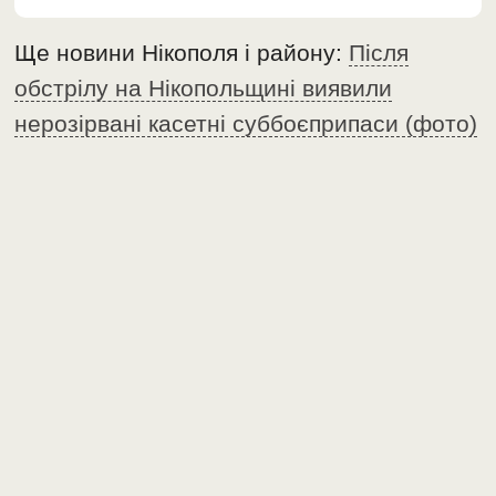
Ще новини Нікополя і району:
Після
обстрілу на Нікопольщині виявили
нерозірвані касетні суббоєприпаси (фото)