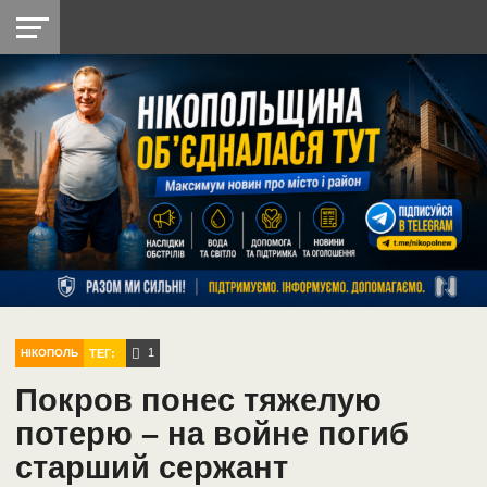
НІКОПОЛЬ
РАДІО
РАЙОН
СІЧЕСЛАВСЬКА
УКРАЇНА
РЕТРО
ЛАЙТ
УКРАЇНА
ДОПОМОГА
НІКОПОЛЬ
1
ТЕГ:
НІКОПОЛЬ
Покров понес тяжелую
потерю – на войне погиб
старший сержант