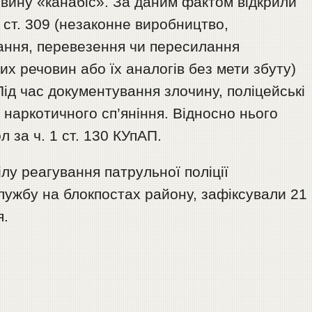
овину «канабіс». За даним фактом відкрили
 ст. 309 (незаконне виробництво,
гання, перевезення чи пересилання
их речовин або їх аналогів без мети збуту)
Під час документування злочину, поліцейські
 наркотичного сп’яніння. Відносно нього
 за ч. 1 ст. 130 КУпАП.
ілу реагування патрульної поліції
службу на блокпостах району, зафіксували 21
я.