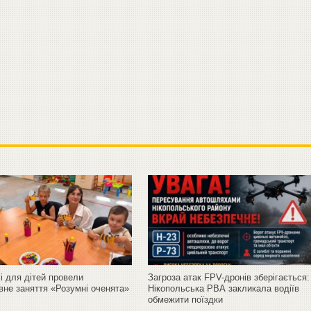
і для дітей провели
Загроза атак FPV-дронів зберігається:
вне заняття «Розумні оченята»
Нікопольська РВА закликала водіїв
обмежити поїздки