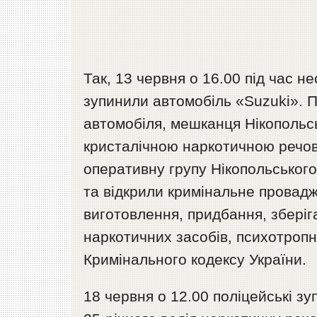
Так, 13 червня о 16.00 під час н
зупинили автомобіль «Suzuki». Пі
автомобіля, мешканця Нікопольсь
кристалічною наркотичною речови
оперативну групу Нікопольськог
та відкрили кримінальне провадж
виготовлення, придбання, збері
наркотичних засобів, психотропн
Кримінального кодексу України.
18 червня о 12.00 поліцейські з