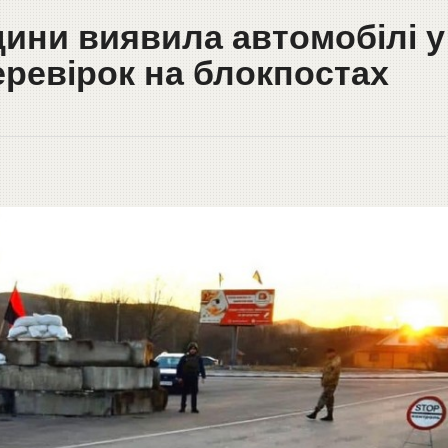
щини виявила автомобілі у
еревірок на блокпостах