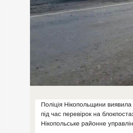
Поліція Нікопольщини виявила 
під час перевірок на блокпост
Нікопольське районне управлінн