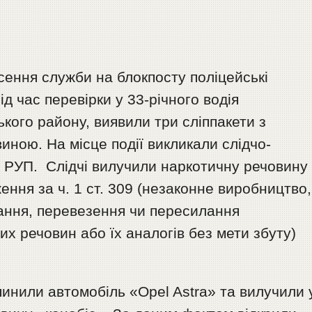
есення служби на блокпосту поліцейські
д час перевірки у 33-річного водія
кого району, виявили три сліппакети з
ною. На місце події викликали слідчо-
о РУП. Слідчі вилучили наркотичну речовину
ення за ч. 1 ст. 309 (незаконне виробництво,
гання, перевезення чи пересилання
их речовин або їх аналогів без мети збуту)
упинили автомобіль «Opel Astra» та вилучили 