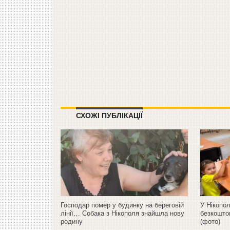
СХОЖІ ПУБЛІКАЦІЇ
Господар помер у будинку на береговій
У Нікопол
лінії… Собака з Нікополя знайшла нову
безкошто
родину
(фото)