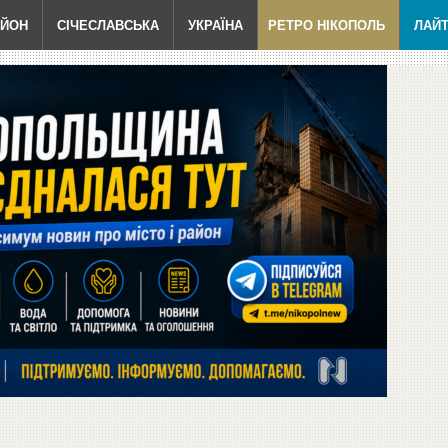
АЙОН
СІЧЕСЛАВСЬКА
УКРАЇНА
РЕТРО НІКОПОЛЬ
ЛАЙ