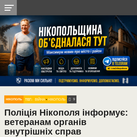
НІКОПОЛЬ
РАДІО
РАЙОН
СІЧЕСЛАВСЬКА
УКРАЇНА
РЕТРО
ЛАЙТ
УКРАЇНА
ДОПОМОГА
НІКОПОЛЬ
9
ТЕГ:
ВІЙНА
•
НІКОПОЛЬ
НІКОПОЛЬ
Поліція Нікополя інформує:
ветеранам органів
внутрішніх справ