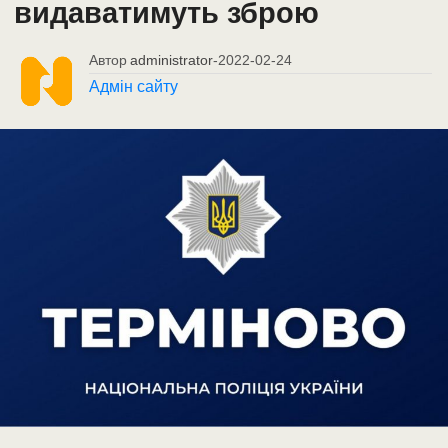
видаватимуть зброю
Автор
administrator
-
2022-02-24
Адмін сайту