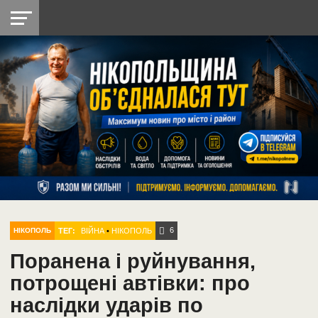
НІКОПОЛЬ
РАДІО
РАЙОН
СІЧЕСЛАВСЬКА
УКРАЇНА
РЕТРО
ЛАЙТ
УКРАЇНА
ДОПОМОГА
НІКОПОЛЬ
6
ТЕГ:
ВІЙНА
•
НІКОПОЛЬ
НІКОПОЛЬ
Поранена і руйнування,
потрощені автівки: про
наслідки ударів по