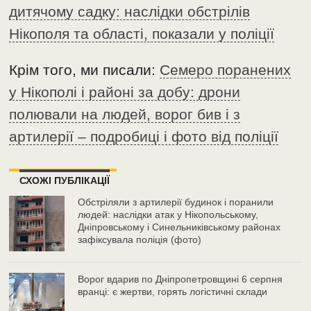
дитячому садку: наслідки обстрілів
Нікополя та області, показали у поліції
Крім того, ми писали:
Семеро поранених
у Нікополі і районі за добу: дрони
полювали на людей, ворог бив і з
артилерії – подробиці і фото від поліції
СХОЖІ ПУБЛІКАЦІЇ
Обстріляли з артилерії будинок і поранили
людей: наслідки атак у Нікопольському,
Дніпровському і Синельниківському районах
зафіксувала поліція (фото)
Ворог вдарив по Дніпропетровщині 6 серпня
вранці: є жертви, горять логістичні склади