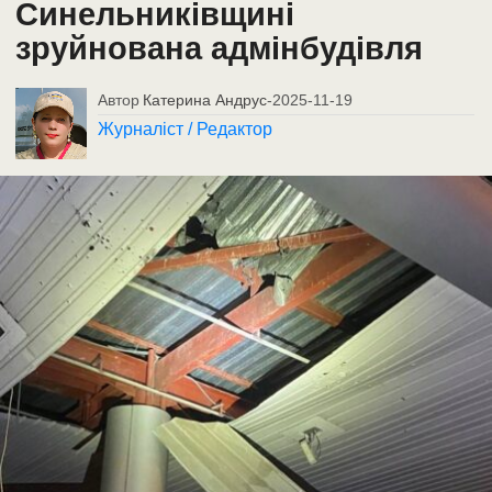
Синельниківщині
зруйнована адмінбудівля
Автор
Катерина Андрус
-
2025-11-19
Журналіст / Редактор