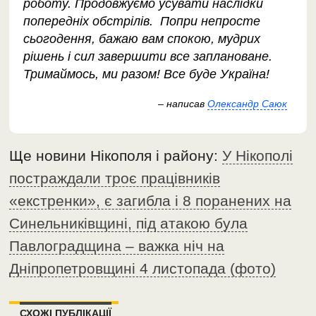
роботу. Продовжуємо усувати наслідки
попередніх обстрілів. Попри непросте
сьогодення, бажаю вам спокою, мудрих
рішень і сил завершити все заплановане.
Тримаймось, ми разом! Все буде Україна!
– написав
Олександр Саюк
Ще новини Нікополя і району:
У Нікополі
постраждали троє працівників
«екстренки», є загибла і 8 поранених на
Синельниківщині, під атакою була
Павлоградщина – важка ніч на
Дніпропетровщині 4 листопада (фото)
СХОЖІ ПУБЛІКАЦІЇ