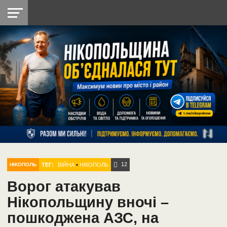
НІКОПОЛЬ
РАДІО
РАЙОН
СІЧЕСЛАВСЬКА
УКРАЇНА
РЕТРО
ЛАЙТ
УКРАЇНА
ДОПОМОГА
НІКОПОЛЬ
12
ТЕГ:
ВІЙНА
•
НІКОПОЛЬ
НІКОПОЛЬ
Ворог атакував
Нікопольщину вночі –
пошкоджена АЗС, на