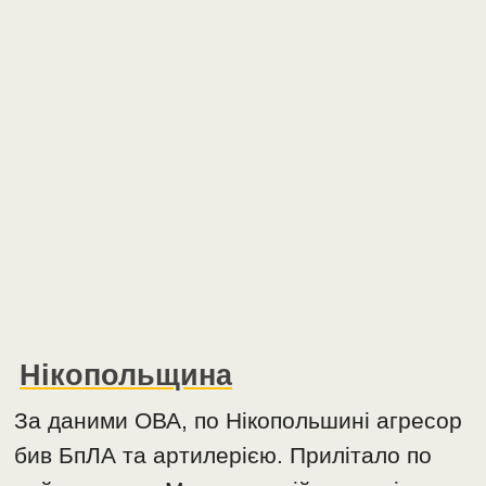
Нікопольщина
За даними ОВА, по Нікопольшині агресор
бив БпЛА та артилерією. Прилітало по