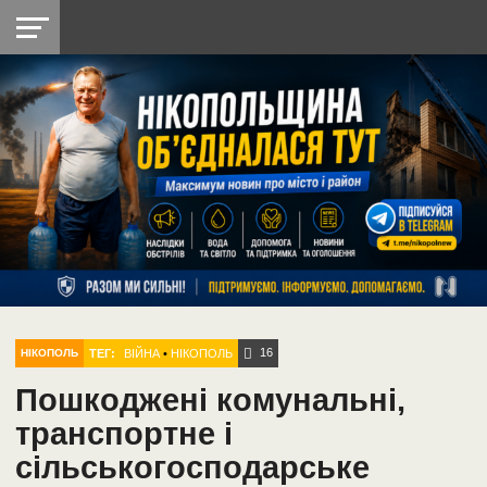
НІКОПОЛЬ
РАДІО
РАЙОН
СІЧЕСЛАВСЬКА
УКРАЇНА
РЕТРО
ЛАЙТ
УКРАЇНА
ДОПОМОГА
НІКОПОЛЬ
16
ТЕГ:
ВІЙНА
•
НІКОПОЛЬ
НІКОПОЛЬ
Пошкоджені комунальні,
транспортне і
сільськогосподарське