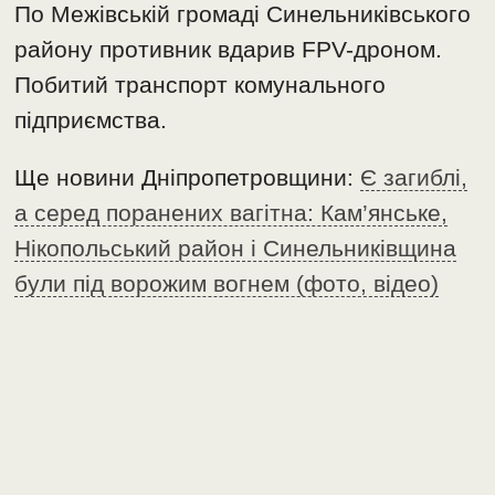
По Межівській громаді Синельниківського
району противник вдарив FPV-дроном.
Побитий транспорт комунального
підприємства.
Ще новини Дніпропетровщини:
Є загиблі,
а серед поранених вагітна: Кам’янське,
Нікопольський район і Синельниківщина
були під ворожим вогнем (фото, відео)