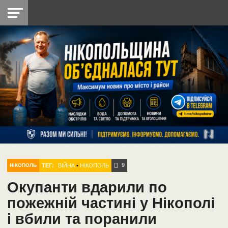
НІКОПОЛЬ
РАДІО
РАЙОН
СІЧЕСЛАВСЬКА
УКРАЇНА
РЕТРО
ЛАЙТ
УКРАЇНА
ДОПОМОГА
НІКОПОЛЬ
9
ТЕГ:
ВІЙНА
•
НІКОПОЛЬ
НІКОПОЛЬ
Окупанти вдарили по
пожежній частині у Нікополі
і вбили та поранили