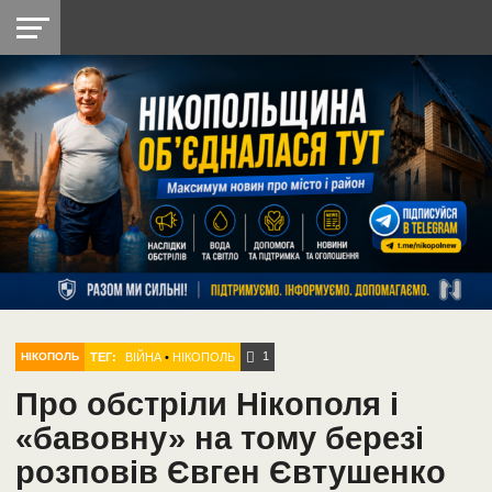
НІКОПОЛЬ
РАДІО
РАЙОН
СІЧЕСЛАВСЬКА
УКРАЇНА
РЕТРО
ЛАЙТ
УКРАЇНА
ДОПОМОГА
НІКОПОЛЬ
1
ТЕГ:
ВІЙНА
•
НІКОПОЛЬ
НІКОПОЛЬ
Про обстріли Нікополя і
«бавовну» на тому березі
розповів Євген Євтушенко