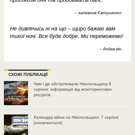
протягом дня та продовжать далі,
– запевнив Євтушенко
.
Не дивлячись ні на що – щиро бажаю вам
тихої ночі. Все буде добре. Ми переможемо!
– додав він.
СХОЖІ ПУБЛІКАЦІЇ
Чим і де обстрілювали Нікопольщину 6
серпня: інформація від моніторингових
ресурсів
Календар війни на Нікопольщині: 7 серпня
(оновлюється)