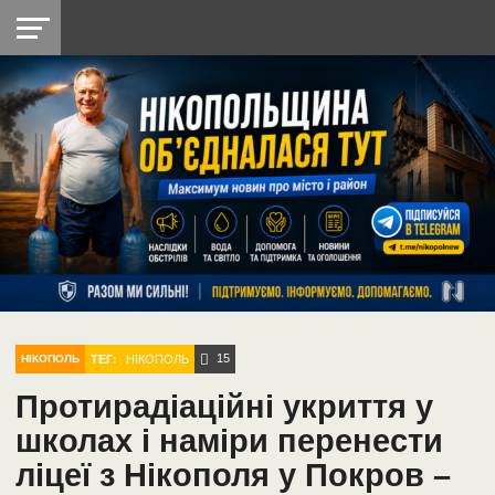
НІКОПОЛЬ
РАДІО
РАЙОН
СІЧЕСЛАВСЬКА
УКРАЇНА
РЕТРО
ЛАЙТ
УКРАЇНА
ДОПОМОГА
НІКОПОЛЬ
15
ТЕГ:
НІКОПОЛЬ
НІКОПОЛЬ
Протирадіаційні укриття у
школах і наміри перенести
ліцеї з Нікополя у Покров –