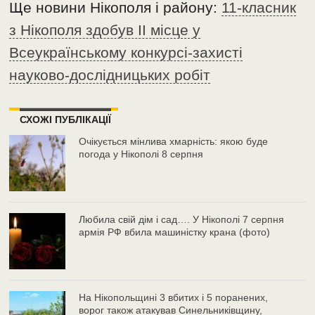
Ще новини Нікополя і району:
11-класник
з Нікополя здобув II місце у
Всеукраїнському конкурсі-захисті
науково-дослідницьких робіт
СХОЖІ ПУБЛІКАЦІЇ
Очікується мінлива хмарність: якою буде
погода у Нікополі 8 серпня
Любила свій дім і сад…. У Нікополі 7 серпня
армія РФ вбила машиністку крана (фото)
На Нікопольщині 3 вбитих і 5 поранених,
ворог також атакував Синельниківщину,