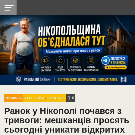
НІКОПОЛЬ
РАДІО
РАЙОН
СІЧЕСЛАВСЬКА
УКРАЇНА
РЕТРО
ЛАЙТ
УКРАЇНА
ДОПОМОГА
НІКОПОЛЬ
6
ТЕГ:
ВІЙНА
•
НІКОПОЛЬ
НІКОПОЛЬ
Ранок у Нікополі почався з
тривоги: мешканців просять
сьогодні уникати відкритих