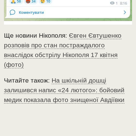
Ще новини Нікополя:
Євген Євтушенко
розповів про стан постраждалого
внаслідок обстрілу Нікополя 17 квітня
(фото)
Читайте також:
На шкільній дошці
залишився напис «24 лютого»: бойовий
медик показала фото знищеної Авдіївки