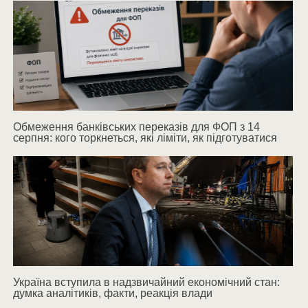
Обмеження банківських переказів для ФОП з 14
серпня: кого торкнеться, які ліміти, як підготуватися
Україна вступила в надзвичайний економічний стан:
думка аналітиків, факти, реакція влади