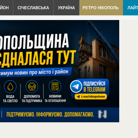
АЙОН
СІЧЕСЛАВСЬКА
УКРАЇНА
РЕТРО НІКОПОЛЬ
ЛАЙ