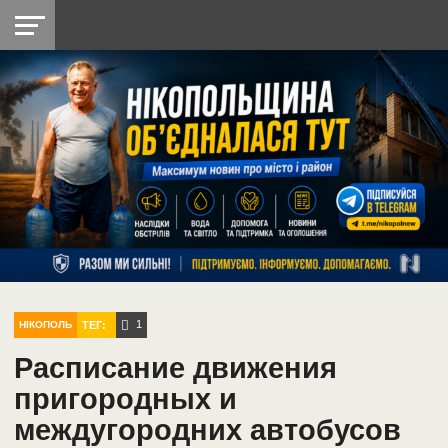
НІКОПОЛЬ
РАДІО
РАЙОН
СІЧЕСЛАВСЬКА
УКРАЇНА
РЕТРО
ЛАЙТ
УКРАЇНА
ДОПОМОГА
НІКОПОЛЬ
1
ТЕГ:
НІКОПОЛЬ
Расписание движения
пригородных и
междугородних автобусов