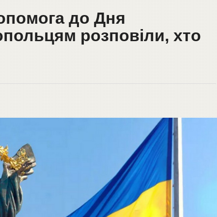
опомога до Дня
опольцям розповіли, хто