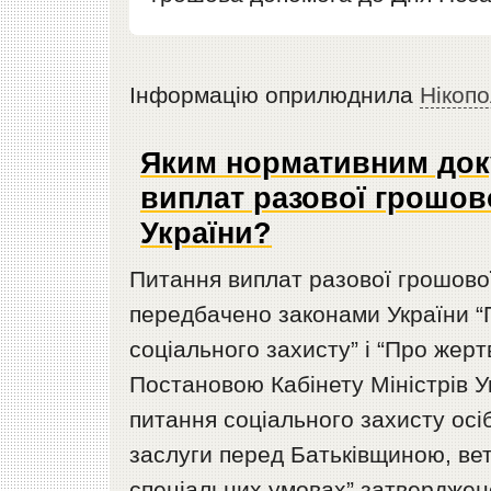
Інформацію оприлюднила
Нікопо
Яким нормативним док
виплат разової грошов
України?
Питання виплат разової грошово
передбачено законами України “Пр
соціального захисту” і “Про жер
Постановою Кабінету Міністрів У
питання соціального захисту осіб
заслуги перед Батьківщиною, вет
спеціальних умовах” затверджен