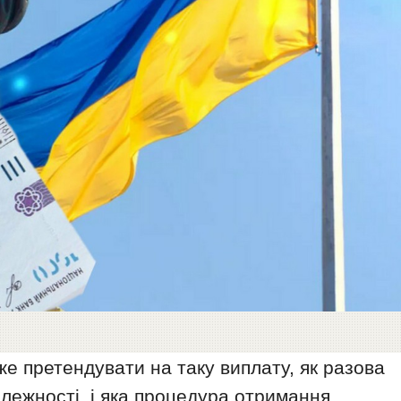
же претендувати на таку виплату, як разова
лежності, і яка процедура отримання.