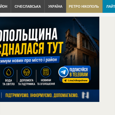
АЙОН
СІЧЕСЛАВСЬКА
УКРАЇНА
РЕТРО НІКОПОЛЬ
ЛАЙ