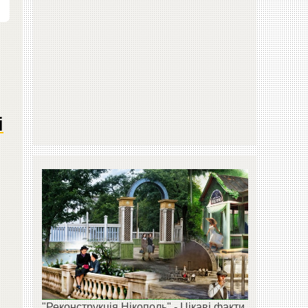
і
"Реконструкція Нікополь" - Цікаві факти