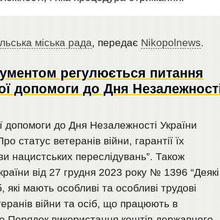
льська міська рада
, передає
Nikopolnews
.
ументом регулюється питання
ої допомоги до Дня Незалежност
ї допомоги до Дня Незалежності України
о статус ветеранів війни, гарантії їх
тви нацистських переслідувань”. Також
країни від 27 грудня 2023 року № 1396 “Деякі
, які мають особливі та особливі трудові
еранів війни та осіб, що працюють в
о Порядок використання коштів державного