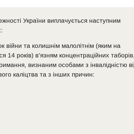
жності України виплачується наступним
:
ок війни та колишнім малолітнім (яким на
я 14 років) в’язням концентраційних таборів
тримання, визнаним особами з інвалідністю в
ого каліцтва та з інших причин: