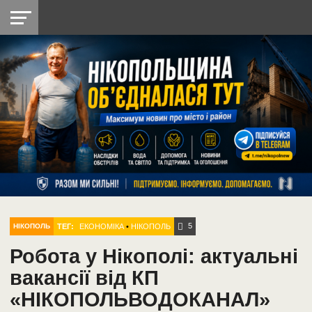
НІКОПОЛЬ
РАДІО
РАЙОН
СІЧЕСЛАВСЬКА
УКРАЇНА
РЕТРО
ЛАЙТ
УКРАЇНА
ДОПОМОГА
НІКОПОЛЬ
5
ТЕГ:
ЕКОНОМІКА
•
НІКОПОЛЬ
НІКОПОЛЬ
Робота у Нікополі: актуальні
вакансії від КП
«НІКОПОЛЬВОДОКАНАЛ»