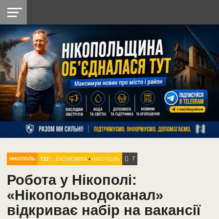
НІКОПОЛЬ
РАДІО
РАЙОН
СІЧЕСЛАВСЬКА
УКРАЇНА
РЕТРО
ЛАЙТ
УКРАЇНА
ДОПОМОГА
НІКОПОЛЬ
7
ТЕГ:
ЕКОНОМІКА
•
НІКОПОЛЬ
НІКОПОЛЬ
Робота у Нікополі:
«Нікопольводоканал»
відкриває набір на вакансії