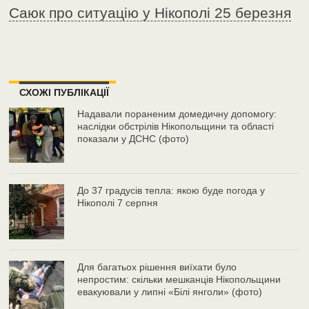
Саюк про ситуацію у Нікополі 25 березня
СХОЖІ ПУБЛІКАЦІЇ
Надавали пораненим домедичну допомогу:
наслідки обстрілів Нікопольщини та області
показали у ДСНС (фото)
До 37 градусів тепла: якою буде погода у
Нікополі 7 серпня
Для багатьох рішення виїхати було
непростим: скільки мешканців Нікопольщини
евакуювали у липні «Білі янголи» (фото)