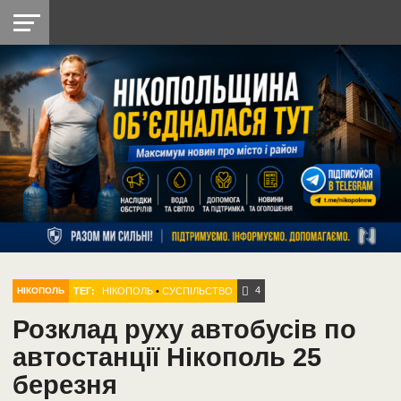
НІКОПОЛЬ
РАДІО
РАЙОН
СІЧЕСЛАВСЬКА
УКРАЇНА
РЕТРО
ЛАЙТ
УКРАЇНА
ДОПОМОГА
НІКОПОЛЬ
4
ТЕГ:
НІКОПОЛЬ
•
СУСПІЛЬСТВО
НІКОПОЛЬ
Розклад руху автобусів по
автостанції Нікополь 25
березня