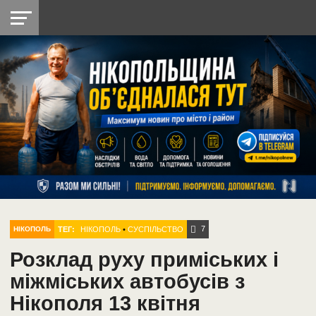
НІКОПОЛЬ
РАДІО
РАЙОН
СІЧЕСЛАВСЬКА
УКРАЇНА
РЕТРО
ЛАЙТ
УКРАЇНА
ДОПОМОГА
НІКОПОЛЬ
7
ТЕГ:
НІКОПОЛЬ
•
СУСПІЛЬСТВО
НІКОПОЛЬ
Розклад руху приміських і
міжміських автобусів з
Нікополя 13 квітня