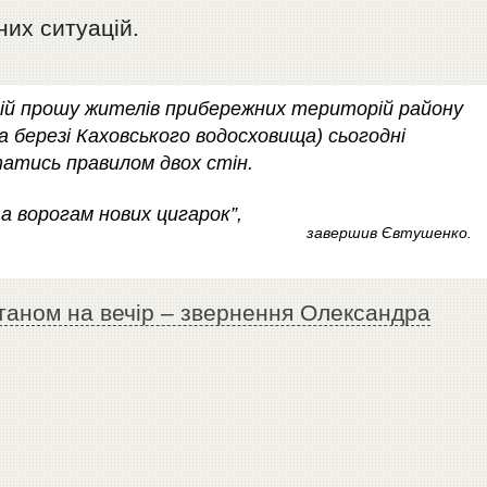
них ситуацій.
дій прошу жителів прибережних територій району
а березі Каховського водосховища) сьогодні
татись правилом двох стін.
 а ворогам нових цигарок”,
завершив Євтушенко.
станом на вечір – звернення Олександра