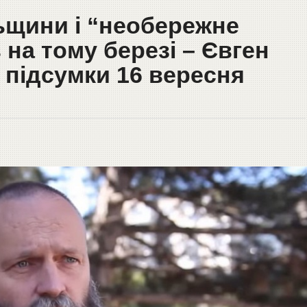
ьщини і “необережне
 на тому березі – Євген
 підсумки 16 вересня