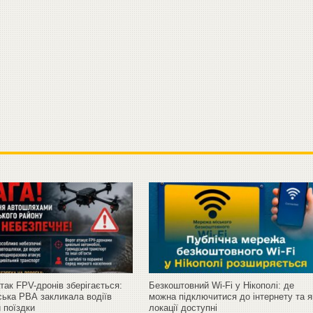
так FPV-дронів зберігається:
Безкоштовний Wi-Fi у Нікополі: де
ська РВА закликала водіїв
можна підключитися до інтернету та я
 поїздки
локації доступні