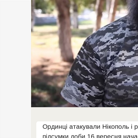
Ординці атакували Нікополь і р
підсумки доби 16 вересня нач