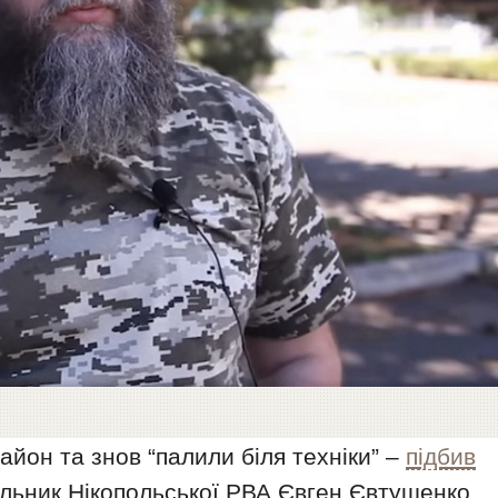
айон та знов “палили біля техніки” –
підбив
альник Нікопольської РВА Євген Євтушенко,