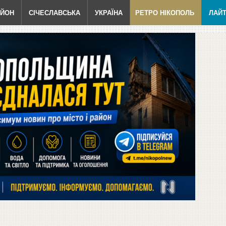
АЙОН
СІЧЕСЛАВСЬКА
УКРАЇНА
РЕТРО НІКОПОЛЬ
ЛАЙ