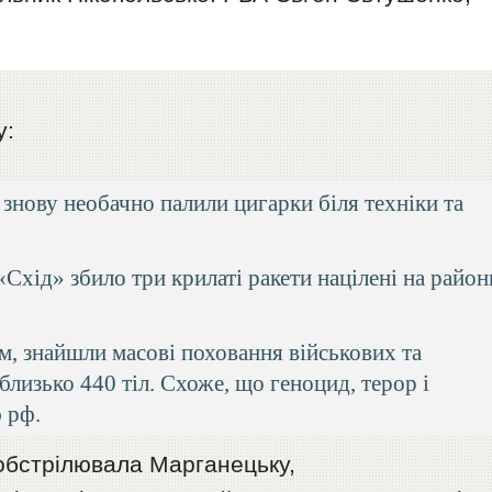
у:
знову необачно палили цигарки біля техніки та
хід» збило три крилаті ракети націлені на район
ом, знайшли масові поховання військових та
 близько 440 тіл. Схоже, що геноцид, терор і
 рф.
 обстрілювала Марганецьку,