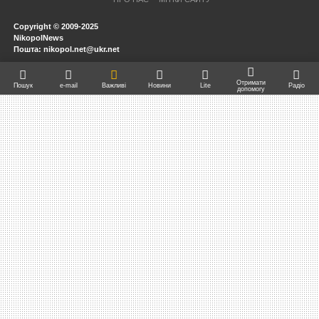
Copyright © 2009-2025
NikopolNews
Пошта: nikopol.net@ukr.net
Отримати
Пошук
e-mail
Важливі
Новини
Lite
Радіо
допомогу