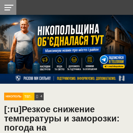
НІКОПОЛЬ
РАДІО
РАЙОН
СІЧЕСЛАВСЬКА
УКРАЇНА
РЕТРО
ЛАЙТ
УКРАЇНА
ДОПОМОГА
НІКОПОЛЬ
4
ТЕГ:
НІКОПОЛЬ
[:ru]Резкое снижение
температуры и заморозки:
погода на