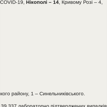
в COVID-19,
Нікополі – 14
, Кривому Розі – 4,
ого району, 1 – Синельниківського.
139 337 лабораторно підтверджених випадків