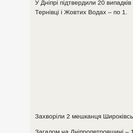
У Дніпрі підтвердили 20 випадкі
Тернівці і Жовтих Водах – по 1.
Захворіли 2 мешканця Широківськ
Загалом на Дніпропетровщині – 