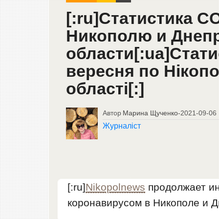
[:ru]Статистика C
Никополю и Днеп
области[:ua]Стати
вересня по Нікопо
області[:]
Автор
Марина Щученко
-
2021-09-06
Журналіст
[:ru]
Nikopolnews
продолжает ин
коронавирусом в Никополе и Д