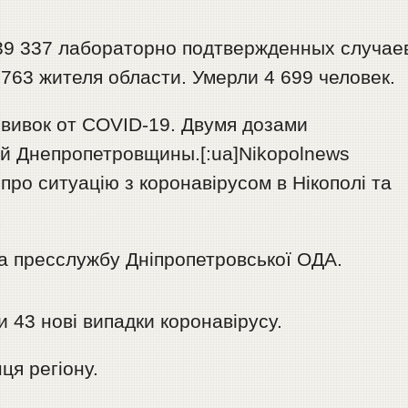
39 337 лабораторно подтвержденных случае
763 жителя области. Умерли 4 699 человек.
ививок от COVID-19. Двумя дозами
й Днепропетровщины.[:ua]Nikopolnews
ро ситуацію з коронавірусом в Нікополі та
а пресслужбу Дніпропетровської ОДА.
и 43 нові випадки коронавірусу.
я регіону.