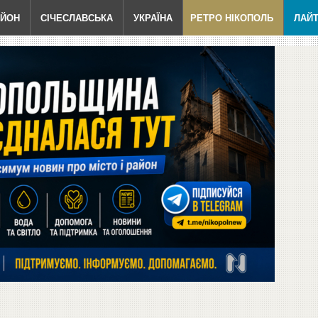
АЙОН
СІЧЕСЛАВСЬКА
УКРАЇНА
РЕТРО НІКОПОЛЬ
ЛАЙ