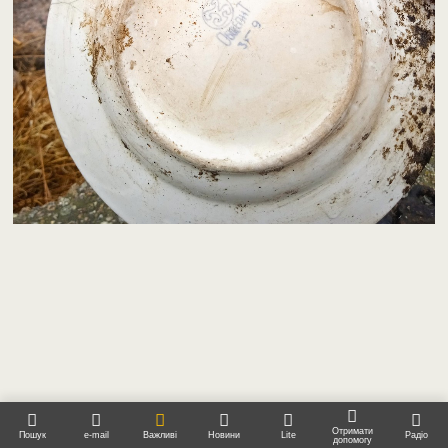
Отримати
Пошук
e-mail
Важливі
Новини
Lite
Радіо
допомогу