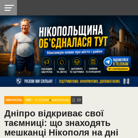
НІКОПОЛЬ
РАДІО
РАЙОН
СІЧЕСЛАВСЬКА
УКРАЇНА
РЕТРО
ЛАЙТ
УКРАЇНА
ДОПОМОГА
НІКОПОЛЬ
13
ТЕГ:
ІСТОРІЯ
•
НІКОПОЛЬ
НІКОПОЛЬ
Дніпро відкриває свої
таємниці: що знаходять
мешканці Нікополя на дні