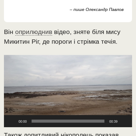
– пише Олександр Павлов
Він
оприлюднив
відео, зняте біля мису
Микитин Ріг, де пороги і стрімка течія.
Відеопрогравач
00:00
00:39
Також допитливий нікополець показав