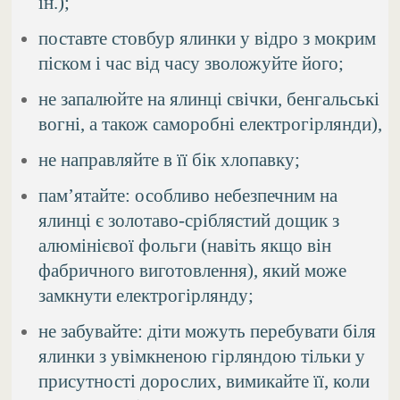
ін.);
поставте стовбур ялинки у відро з мокрим
піском і час від часу зволожуйте його;
не запалюйте на ялинці свічки, бенгальські
вогні, а також саморобні електрогірлянди),
не направляйте в її бік хлопавку;
пам’ятайте: особливо небезпечним на
ялинці є золотаво-сріблястий дощик з
алюмінієвої фольги (навіть якщо він
фабричного виготовлення), який може
замкнути електрогірлянду;
не забувайте: діти можуть перебувати біля
ялинки з увімкненою гірляндою тільки у
присутності дорослих, вимикайте її, коли