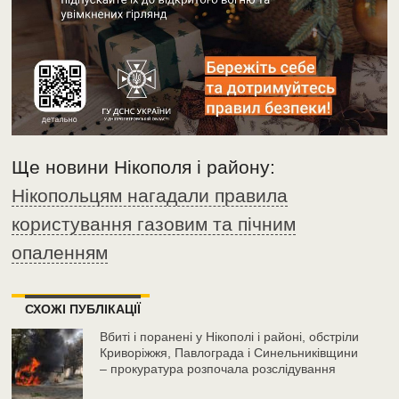
Ще новини Нікополя і району:
Нікопольцям нагадали правила
користування газовим та пічним
опаленням
СХОЖІ ПУБЛІКАЦІЇ
Вбиті і поранені у Нікополі і районі, обстріли
Криворіжжя, Павлограда і Синельниківщини
– прокуратура розпочала розслідування