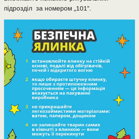
підрозділ за номером „101”.