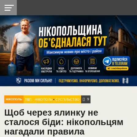
НІКОПОЛЬ
РАДІО
РАЙОН
СІЧЕСЛАВСЬКА
УКРАЇНА
РЕТРО
ЛАЙТ
УКРАЇНА
ДОПОМОГА
НІКОПОЛЬ
9
ТЕГ:
НІКОПОЛЬ
•
СУСПІЛЬСТВО
НІКОПОЛЬ
Щоб через ялинку не
сталося біди: нікопольцям
нагадали правила