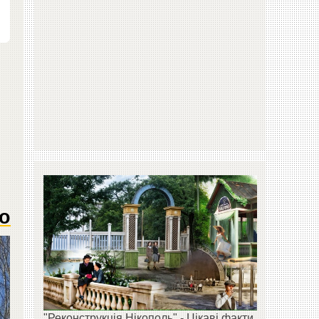
ео
"Реконструкція Нікополь" - Цікаві факти