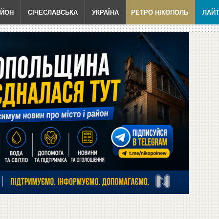
АЙОН
СІЧЕСЛАВСЬКА
УКРАЇНА
РЕТРО НІКОПОЛЬ
ЛАЙ