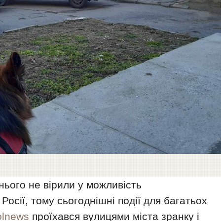
нього не вірили у можливість
осії, тому сьогоднішні події для багатьох
olnews
проїхався вулицями міста зранку і