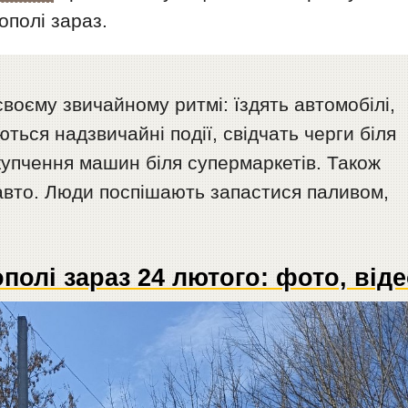
ополі зараз.
своєму звичайному ритмі: їздять автомобілі,
ться надзвичайні події, свідчать черги біля
скупчення машин біля супермаркетів. Також
 авто. Люди поспішають запастися паливом,
полі зараз 24 лютого: фото, від