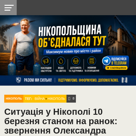
НІКОПОЛЬ
РАДІО
РАЙОН
СІЧЕСЛАВСЬКА
УКРАЇНА
РЕТРО
ЛАЙТ
УКРАЇНА
ДОПОМОГА
НІКОПОЛЬ
8
ТЕГ:
ВІЙНА
•
НІКОПОЛЬ
НІКОПОЛЬ
Ситуація у Нікополі 10
березня станом на ранок:
звернення Олександра