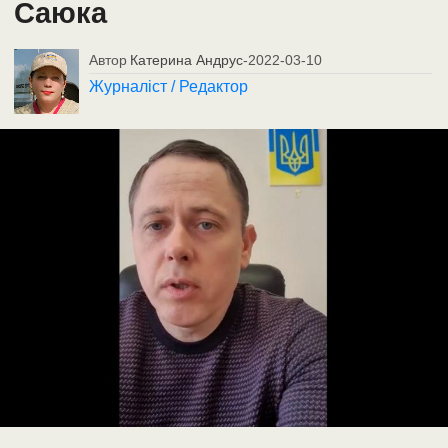
Саюка
Автор
Катерина Андрус
-
2022-03-10
Журналіст / Редактор