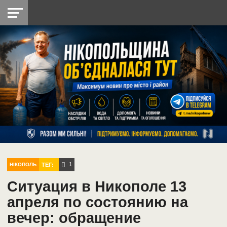
НІКОПОЛЬ
РАДІО
РАЙОН
СІЧЕСЛАВСЬКА
УКРАЇНА
РЕТРО
ЛАЙТ
УКРАЇНА
ДОПОМОГА
НІКОПОЛЬ
1
ТЕГ:
НІКОПОЛЬ
Ситуация в Никополе 13
апреля по состоянию на
вечер: обращение