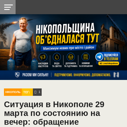
НІКОПОЛЬ
РАДІО
РАЙОН
СІЧЕСЛАВСЬКА
УКРАЇНА
РЕТРО
ЛАЙТ
УКРАЇНА
ДОПОМОГА
НІКОПОЛЬ
1
ТЕГ:
НІКОПОЛЬ
Ситуация в Никополе 29
марта по состоянию на
вечер: обращение