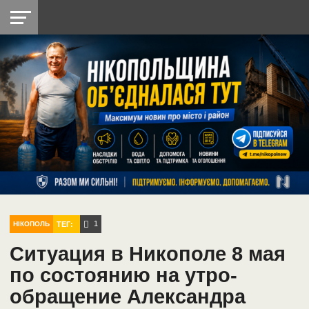
НІКОПОЛЬ
РАДІО
РАЙОН
СІЧЕСЛАВСЬКА
УКРАЇНА
РЕТРО
ЛАЙТ
УКРАЇНА
ДОПОМОГА
НІКОПОЛЬ
1
ТЕГ:
НІКОПОЛЬ
Ситуация в Никополе 8 мая
по состоянию на утро-
обращение Александра