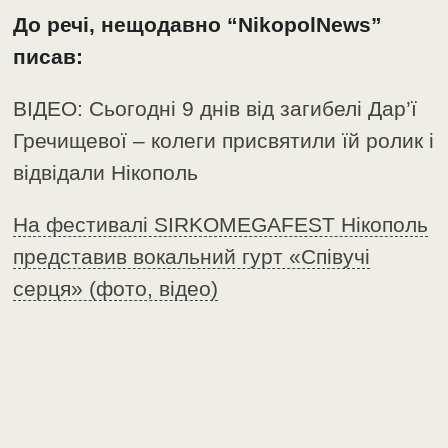
До речі, нещодавно “NikopolNews”
писав:
ВІДЕО: Сьогодні 9 днів від загибелі Дар’ї
Гречищевої – колеги присвятили їй ролик і
відвідали Нікополь
На фестивалі SIRKOMEGAFEST Нікополь
представив вокальний гурт «Співучі
серця» (фото, відео)