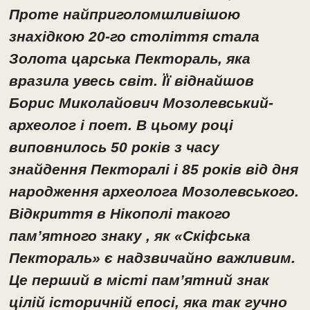
Проте найприголомшливішою
знахідкою 20-го століття стала
Золота царська Пектораль, яка
вразила увесь світ. Її віднайшов
Борис Миколайович Мозолевський-
археолог і поет. В цьому році
виповнилось 50 років з часу
знайдення Пекторалі і 85 років від дня
народження археолога Мозолевського.
Відкриття в Нікополі такого
пам’ятного знаку , як «Скіфська
Пектораль» є надзвичайно важливим.
Це перший в місті пам’ятний знак
цілій історичній епосі, яка так гучно