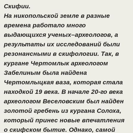
Скифии.
На никопольской земле в разные
времена работало много
выдающихся ученых–археологов, а
результаты их исследований были
резонансными в скифологии. Так, в
кургане Чертомлык археологом
Забелиным была найдена
Чертомлыцкая ваза, которая стала
находкой 19 века. В начале 20-го века
археологом Веселовским был найден
золотой гребень из кургана Солоха,
который принес новые впечатления
о скифском бытие. Однако, самой