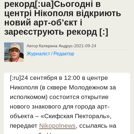
рекорд[:ua]Сьогодні в
центрі Нікополя відкриють
новий арт-об’єкт і
зареєструють рекорд [:]
Автор
Катерина Андрус
-
2021-09-24
Журналіст / Редактор
[:ru]24 сентября в 12:00 в центре
Никополя (в сквере Молодежном за
исполкомом) состоится открытие
нового знакового для города арт-
объекта – «Скифская Пектораль»,
передает
Nikopolnews
, ссылаясь на