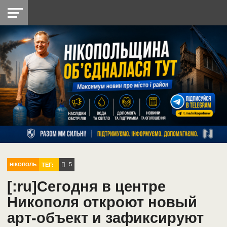
НІКОПОЛЬ
РАДІО
РАЙОН
СІЧЕСЛАВСЬКА
УКРАЇНА
РЕТРО
ЛАЙТ
УКРАЇНА
ДОПОМОГА
НІКОПОЛЬ
5
ТЕГ:
НІКОПОЛЬ
[:ru]Сегодня в центре
Никополя откроют новый
арт-объект и зафиксируют