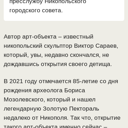
пресслужбу Никопольского
городского совета.
Автор арт-объекта – известный
никопольский скульптор Виктор Сараев,
который, увы, недавно скончался, не
дождавшись открытия своего детища.
В 2021 году отмечается 85-летие со дня
рождения археолога Бориса
Мозолевского, который и нашел
легендарную Золотую Пектораль
недалеко от Никополя. Так что, открытие
такого арт-объекта именно сейчас –