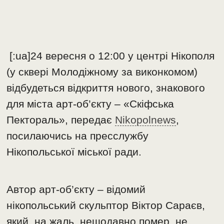
[:ua]24 вересня о 12:00 у центрі Нікополя
(у сквері Молодіжному за виконкомом)
відбудеться відкриття нового, знакового
для міста арт-об’єкту – «Скіфська
Пектораль», передає
Nikopolnews
,
посилаючись на пресслужбу
Нікопольської міської ради.
Автор арт-об’єкту – відомий
нікопольський скульптор Віктор Сараєв,
який, на жаль, нещодавно помер, не