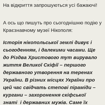
На відкриття запрошуються усі бажаючі!
А ось що пишуть про сьогоднішню подію у
Краєзнавчому музеї Нікополя:
Історія нікопольської землі дивує і
сьогоденням, і далекими часами. Ще
до Різдва Христового тут вирувало
життя Великої Скіфії – першого
державного утворення на теренах
України. В різних місцях України про
цей час свідчать степові піраміди –
кургани – захоронення скіфської
знаті і державних мужів. Саме їх