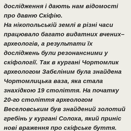
дослідження і дають нам відомості
про давню Скіфію.
На нікопольській землі в різні часи
працювало багато видатних вчених–
археологів, а результати їх
досліджень були резонансними у
скіфології. Так в кургані Чортомлик
археологом Забєліним була знайдена
Чортомлицька ваза, яка стала
знахідкою 19 століття. На початку
20-го століття археологом
Веселовським був знайдений золотий
гребінь у кургані Солоха, який приніс
нові враження про скіфське буття.