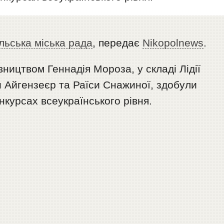
льська міська рада
, передає
Nikopolnews
.
вництвом Геннадія Мороза, у складі Лідії
и Айгензеєр та Раїси Снажиної, здобули
нкурсах всеукраїнського рівня.