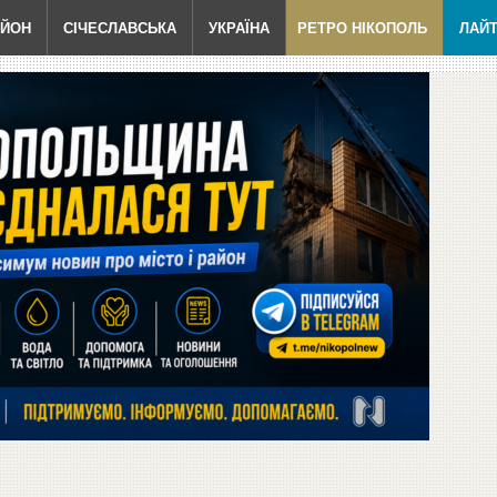
АЙОН
СІЧЕСЛАВСЬКА
УКРАЇНА
РЕТРО НІКОПОЛЬ
ЛАЙ