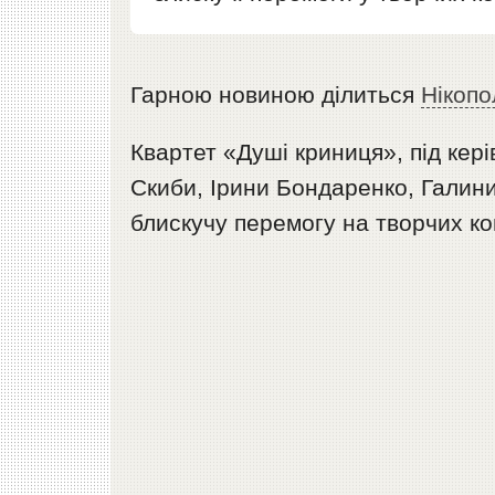
Гарною новиною ділиться
Нікопо
Квартет «Душі криниця», під кері
Скиби, Ірини Бондаренко, Галин
блискучу перемогу на творчих ко