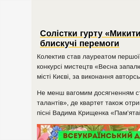
Солістки гурту «Микити
блискучі перемоги
Колектив став лауреатом першої
конкурсі мистецтв «Весна запалю
місті Києві, за виконання авторс
Не менш вагомим досягненням с
талантів», де квартет також от
пісні Вадима Крищенка «Пам’ята