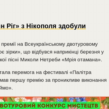
н Ріг» з Нікополя здобули
 премії на Всеукраїнському двотуровому
є зірки», що відбувся наприкінці березня у
ької пісні Миколи Нетреби «Мрія отамана».
тала перемога на фестивалі «Палітра
римав першу премію за проникливе виконання
ймо».