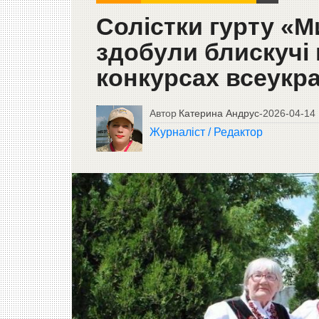
Солістки гурту «М
здобули блискучі 
конкурсах всеукра
Автор
Катерина Андрус
-
2026-04-14
Журналіст / Редактор