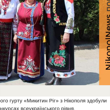
го гурту «Микитин Ріг» з Нікополя здобули
нкурсах всеукраїнського рівня.