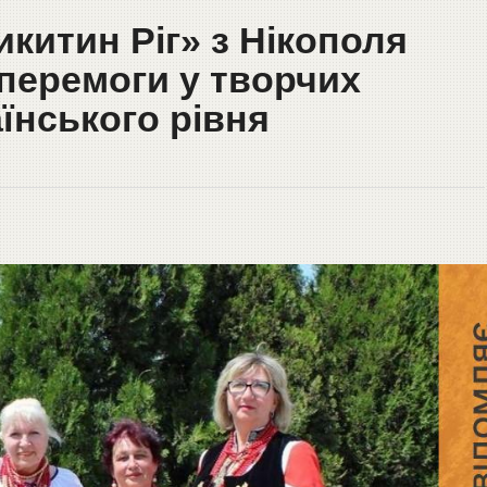
икитин Ріг» з Нікополя
перемоги у творчих
їнського рівня