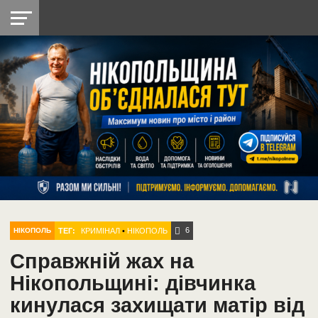
НІКОПОЛЬ
РАДІО
РАЙОН
СІЧЕСЛАВСЬКА
УКРАЇНА
РЕТРО
ЛАЙТ
УКРАЇНА
ДОПОМОГА
НІКОПОЛЬ
6
ТЕГ:
КРИМІНАЛ
•
НІКОПОЛЬ
НІКОПОЛЬ
Справжній жах на
Нікопольщині: дівчинка
кинулася захищати матір від