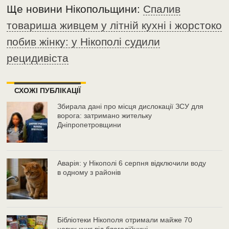
Ще новини Нікопольщини:
Спалив
товариша живцем у літній кухні і жорстоко
побив жінку: у Нікополі судили
рецидивіста
СХОЖІ ПУБЛІКАЦІЇ
Збирала дані про місця дислокації ЗСУ для
ворога: затримано жительку
Дніпропетровщини
Аварія: у Нікополі 6 серпня відключили воду
в одному з районів
Бібліотеки Нікополя отримали майже 70
нових книг від благодійниці