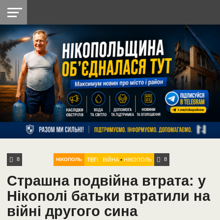
НІКОПОЛЬ
РАДІО
РАЙОН
СІЧЕСЛАВСЬКА
УКРАЇНА
РЕТРО
ЛАЙТ
УКРАЇНА
ДОПОМОГА
НІКОПОЛЬ
8
8
ТЕГ:
ВІЙНА
•
НІКОПОЛЬ
НІКОПОЛЬ
Страшна подвійна втрата: у
Нікополі батьки втратили на
війні другого сина