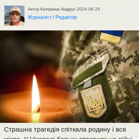
Автор
Катерина Андрус
-
2024-08-29
Журналіст / Редактор
Страшна трагедія спіткала родину і все