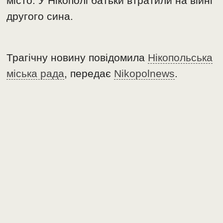
місто. У Нікополі батьки втратили на війні
другого сина.
Трагічну новину повідомила
Нікопольська
міська рада
, передає
Nikopolnews
.