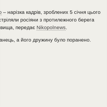
о
– нарізка кадрів, зроблених 5 січня цього
стріляли росіяни з протилежного берега
овища, передає
Nikopolnews
.
канець, а його дружину було поранено.