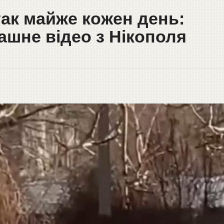
 так майже кожен день:
шне відео з Нікополя