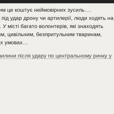
вим це коштує неймовірних зусиль….
ід удар дрону чи артилерії, люди ходять на
 У місті багато волонтерів, які знаходять
им, цивільним, безпритульним тваринам,
ких умовах…
вилини після удару по центральному ринку у