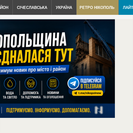
АЙОН
СІЧЕСЛАВСЬКА
УКРАЇНА
РЕТРО НІКОПОЛЬ
ЛАЙ