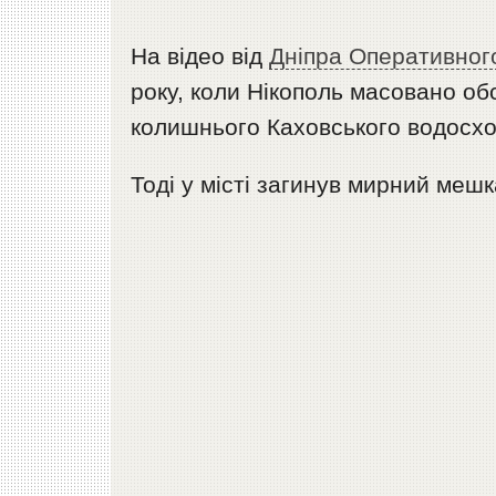
На відео від
Дніпра Оперативног
року, коли Нікополь масовано об
колишнього Каховського водосх
Тоді у місті загинув мирний меш