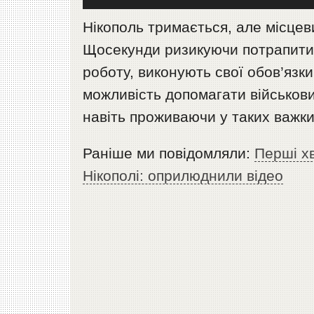
Нікополь тримається, але місце
Щосекунди ризикуючи потрапити п
роботу, виконують свої обов’язки.
можливість допомагати військов
навіть проживаючи у таких важ
Раніше ми повідомляли:
Перші х
Нікополі: оприлюднили відео