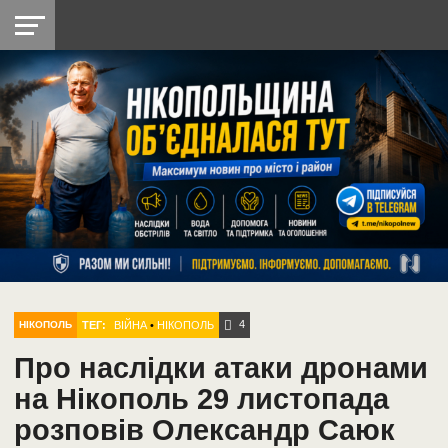
НІКОПОЛЬ
РАДІО
РАЙОН
СІЧЕСЛАВСЬКА
УКРАЇНА
РЕТРО
ЛАЙТ
УКРАЇНА
ДОПОМОГА
НІКОПОЛЬ
4
ТЕГ:
ВІЙНА
•
НІКОПОЛЬ
НІКОПОЛЬ
Про наслідки атаки дронами
на Нікополь 29 листопада
розповів Олександр Саюк