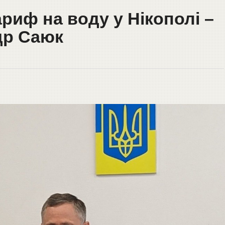
риф на воду у Нікополі –
др Саюк