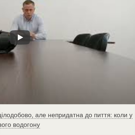
цілодобово, але непридатна до пиття: коли у
вого водогону