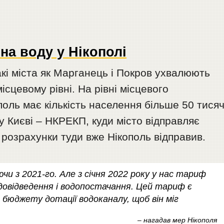
на воду у Нікополі
кі міста як Марганець і Покров ухвалюють
сцевому рівні. На рівні місцевого
поль має кількість населення більше 50 тисяч
 Києві – НКРЕКП, куди місто відправляє
 розрахунки туди вже Нікополь відправив.
чи з 2021-го. Але з січня 2022 року у нас тариф
одовідведення і водопостачання. Цей тариф є
з бюджету дотації водоканалу, щоб він міг
– нагадав мер Нікополя