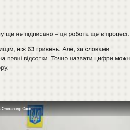
ну ще не підписано – ця робота ще в процесі.
ищім, ніж 63 гривень. Але, за словами
на певні відсотки. Точно назвати цифри мож
ру.
ів Олександр Саюк