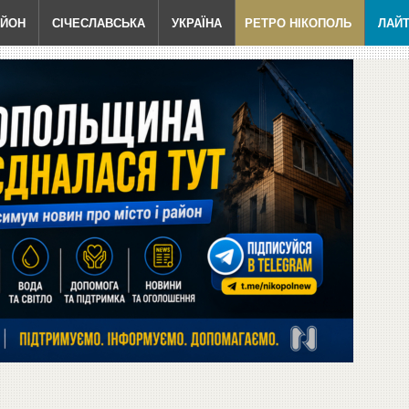
АЙОН
СІЧЕСЛАВСЬКА
УКРАЇНА
РЕТРО НІКОПОЛЬ
ЛАЙ