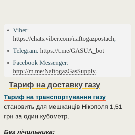
Viber:
https://chats.viber.com/naftogazpostach
,
Telegram:
https://t.me/GASUA_bot
Facebook Messenger:
http://m.me/NaftogazGasSupply
.
Тариф на доставку газу
Тариф на транспортування газу
становить для мешканців Нікополя 1,51
грн за один кубометр.
Без лічильника: