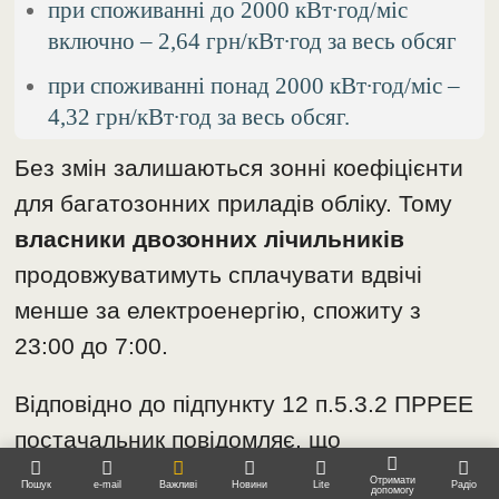
при споживанні до 2000 кВт∙год/міс
включно – 2,64 грн/кВт∙год за весь обсяг
при споживанні понад 2000 кВт∙год/міс –
4,32 грн/кВт∙год за весь обсяг.
Без змін залишаються зонні коефіцієнти
для багатозонних приладів обліку. Тому
власники двозонних лічильників
продовжуватимуть сплачувати вдвічі
менше за електроенергію, спожиту з
23:00 до 7:00.
Відповідно до підпункту 12 п.5.3.2 ПРРЕЕ
постачальник повідомляє, що
вищезазначені тарифи будуть
Отримати
Пошук
e-mail
Важливі
Новини
Lite
Радіо
допомогу