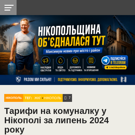
НІКОПОЛЬ
РАДІО
РАЙОН
СІЧЕСЛАВСЬКА
УКРАЇНА
РЕТРО
ЛАЙТ
УКРАЇНА
ДОПОМОГА
НІКОПОЛЬ
7
ТЕГ:
ЖКГ
•
НІКОПОЛЬ
НІКОПОЛЬ
Тарифи на комуналку у
Нікополі за липень 2024
року