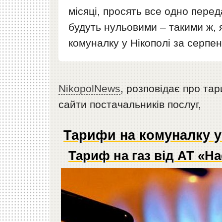
місяці, просять все одно пере
будуть нульовими – такими ж, 
комуналку у Нікополі за серпен
NikopolNews
, розповідає про та
сайти постачальників послуг,
Тарифи на комуналку у
Тариф на газ від АТ «Н