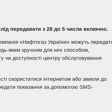
слід передавати з 28 до 5 числа включно.
омпанія «Нафтогаз України» можуть передат
удь-яким зручним для них способом,
ту чи доступності центру обслуговування
сті скористатися інтернетом або звикли до
редати показання за допомогою SMS-