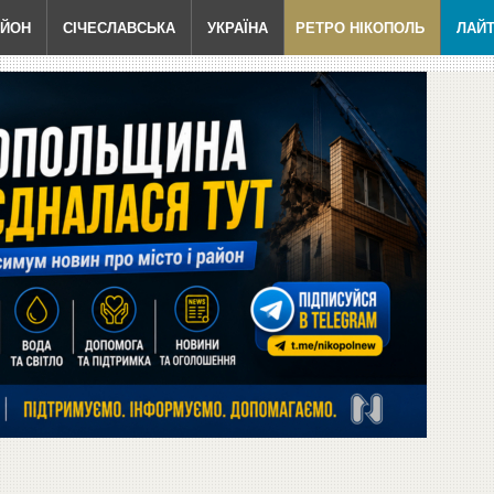
АЙОН
СІЧЕСЛАВСЬКА
УКРАЇНА
РЕТРО НІКОПОЛЬ
ЛАЙ