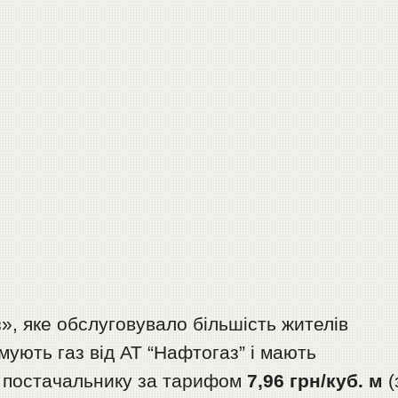
», яке обслуговувало більшість жителів
мують газ від АТ “Нафтогаз” і мають
о постачальнику за тарифом
7,96 грн/куб. м
(