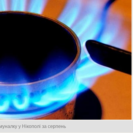
уналку у Нікополі за серпень