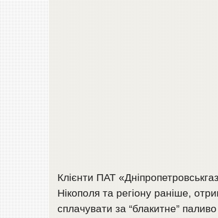
Клієнти ПАТ «Дніпропетровськгаз
Нікополя та регіону раніше, отри
сплачувати за “блакитне” палив