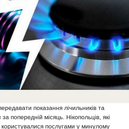
ередавати показання лічильників та
за попередній місяць. Нікопольців, які
е користувалися послугами у минулому