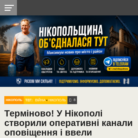
НІКОПОЛЬ
РАДІО
РАЙОН
СІЧЕСЛАВСЬКА
УКРАЇНА
РЕТРО
ЛАЙТ
УКРАЇНА
ДОПОМОГА
НІКОПОЛЬ
8
ТЕГ:
ВІЙНА
•
НІКОПОЛЬ
НІКОПОЛЬ
Терміново! У Нікополі
створили оперативні канали
оповіщення і ввели