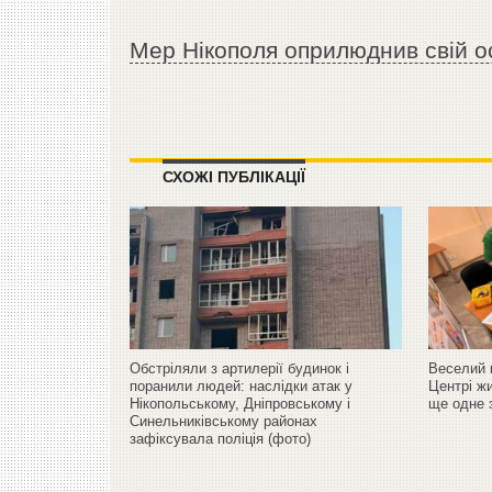
Мер Нікополя оприлюднив свій о
СХОЖІ ПУБЛІКАЦІЇ
Обстріляли з артилерії будинок і
Веселий к
поранили людей: наслідки атак у
Центрі жи
Нікопольському, Дніпровському і
ще одне 
Синельниківському районах
зафіксувала поліція (фото)