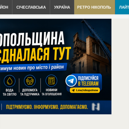
АЙОН
СІЧЕСЛАВСЬКА
УКРАЇНА
РЕТРО НІКОПОЛЬ
ЛАЙ