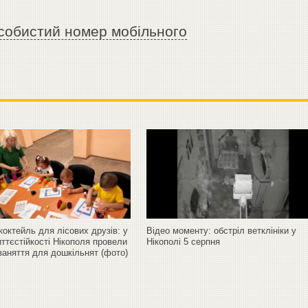
собистий номер мобільного
октейль для лісових друзів: у
Відео моменту: обстріл ветклініки у
ттєстійкості Нікополя провели
Нікополі 5 серпня
заняття для дошкільнят (фото)