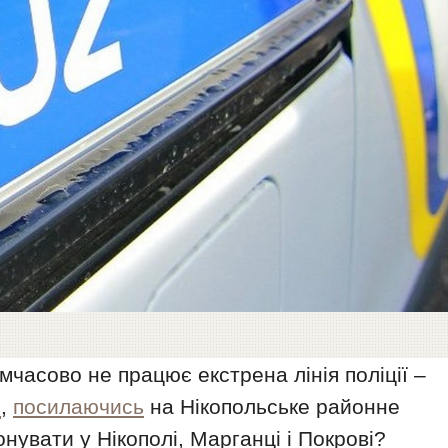
мчасово не працює екстрена лінія поліції –
s
,
посилаючись
на Нікопольське районне
онувати у Нікополі, Марганці і Покрові?