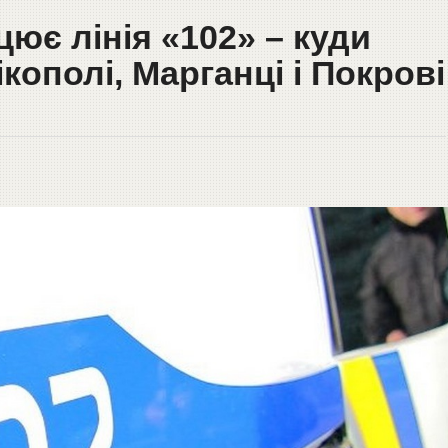
ює лінія «102» – куди
кополі, Марганці і Покрові