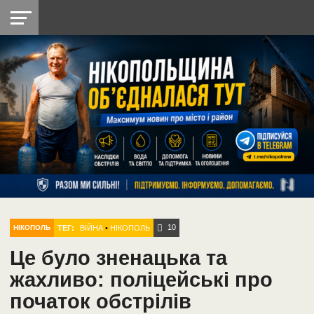
НІКОПОЛЬ
РАДІО
РАЙОН
СІЧЕСЛАВСЬКА
УКРАЇНА
РЕТРО
ЛАЙТ
УКРАЇНА
ДОПОМОГА
НІКОПОЛЬ
10
ТЕГ:
ВІЙНА
•
НІКОПОЛЬ
НІКОПОЛЬ
Це було зненацька та
жахливо: поліцейські про
початок обстрілів