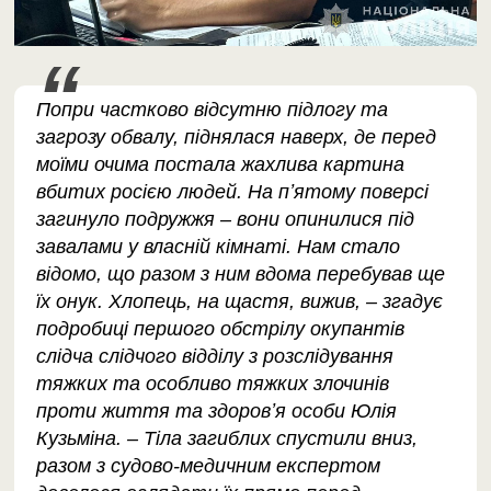
Попри частково відсутню підлогу та
загрозу обвалу, піднялася наверх, де перед
моїми очима постала жахлива картина
вбитих росією людей. На пʼятому поверсі
загинуло подружжя – вони опинилися під
завалами у власній кімнаті. Нам стало
відомо, що разом з ним вдома перебував ще
їх онук. Хлопець, на щастя, вижив, – згадує
подробиці першого обстрілу окупантів
слідча слідчого відділу з розслідування
тяжких та особливо тяжких злочинів
проти життя та здоровʼя особи Юлія
Кузьміна. – Тіла загиблих спустили вниз,
разом з судово-медичним експертом