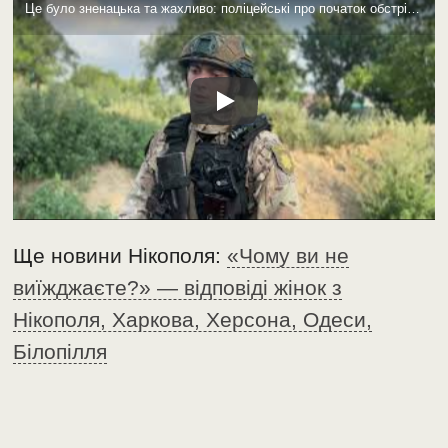
Це було зненацька та жахливо: поліцейські про початок обстрілів Нікопольщини 2 роки тому
Ще новини Нікополя:
«Чому ви не
виїжджаєте?» — відповіді жінок з
Нікополя, Харкова, Херсона, Одеси,
Білопілля