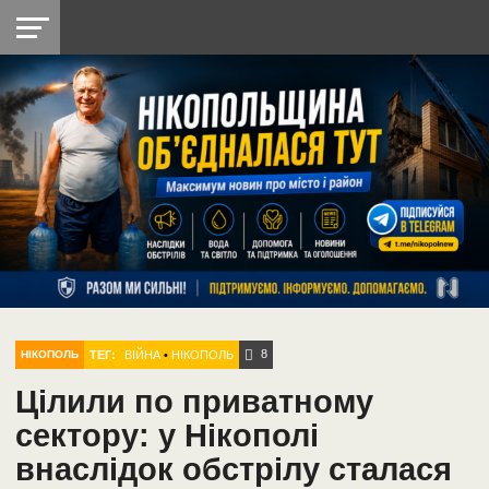
НІКОПОЛЬ
РАДІО
РАЙОН
СІЧЕСЛАВСЬКА
УКРАЇНА
РЕТРО
ЛАЙТ
УКРАЇНА
ДОПОМОГА
НІКОПОЛЬ
8
ТЕГ:
ВІЙНА
•
НІКОПОЛЬ
НІКОПОЛЬ
Цілили по приватному
сектору: у Нікополі
внаслідок обстрілу сталася