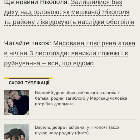
Ще новини Нікополя:
Залишилися без
даху над головою: як мешканці Нікополя
та району ліквідовують наслідки обстрілів
Читайте також:
Масована повітряна атака
в ніч на 3 листопада: виникли пожежі і є
руйнування – все, що відомо
СХОЖІ ПУБЛІКАЦІЇ
Ворожий дрон вбив люблячого чоловіка і
батька: родині загиблого у Марганці чоловіка
потрібна допомога
Весела, добра і активна: у Нікополі такса
шукає нову родину (фото)